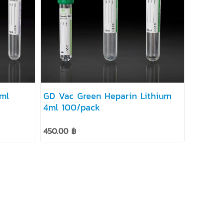
GD Vac Green Heparin Lithium
4ml 100/pack
450.00 ฿