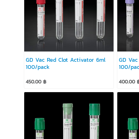
GD Vac Red Clot Activator 6ml
GD Vac P
100/pack
100/pa
450.00 ฿
400.00 