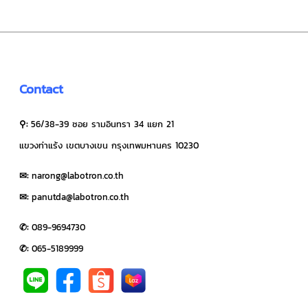
Contact
⚲:
56/38-39 ซอย รามอินทรา 34 แยก 21
แขวงท่าแร้ง เขตบางเขน กรุงเทพมหานคร 10230
✉︎:
narong@labotron.co.th
✉︎:
panutda@labotron.co.th
✆:
0
89-9694730
✆:
065-5189999