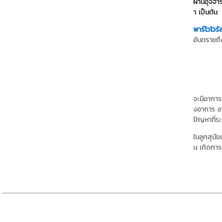
ผ่านอุจจาร
า เป็นต้น
พาร์โวไวรั
อันตรายถึง
จะมีอาการ
งอาการ อา
ปัญหาที่ร
ในลูกสุนัข
น เกิดการ