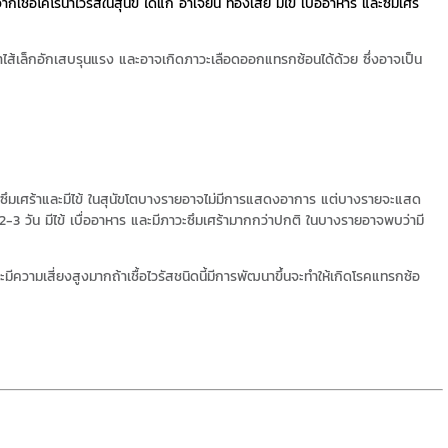
กเชื้อโคโรนาไวรัสในสุนัข ได้แก่ อาเจียน ท้องเสีย มีไข้ เบื่ออาหาร และซึมเศร้
ลำไส้เล็กอักเสบรุนแรง และอาจเกิดภาวะเลือดออกแทรกซ้อนได้ด้วย ซึ่งอาจเป็น
หาร ซึมเศร้าและมีไข้ ในสุนัขโตบางรายอาจไม่มีการแสดงอาการ แต่บางรายจะแสด
3 วัน มีไข้ เบื่ออาหาร และมีภาวะซึมเศร้ามากกว่าปกติ ในบางรายอาจพบว่ามี
ะมีความเสี่ยงสูงมากถ้าเชื้อไวรัสชนิดนี้มีการพัฒนาขึ้นจะทำให้เกิดโรคแทรกซ้อ