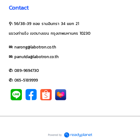
Contact
⚲:
56/38-39 ซอย รามอินทรา 34 แยก 21
แขวงท่าแร้ง เขตบางเขน กรุงเทพมหานคร 10230
✉︎:
narong@labotron.co.th
✉︎:
panutda@labotron.co.th
✆:
0
89-9694730
✆:
065-5189999